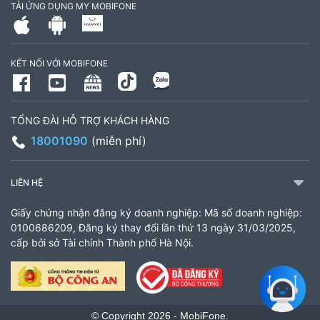
TẢI ỨNG DỤNG MY MOBIFONE
Số 16 đường Ba La, phường Kiến Hưng, TP. Hà
Nội (gần ngã ba Ba La, nằm trên tuyến đường
KẾT NỐI VỚI MOBIFONE
quốc lộ 21B)
903460846
Giờ làm việc: 8:00 - 18:00
TỔNG ĐÀI HỖ TRỢ KHÁCH HÀNG
18001090
(miễn phí)
CH 61 Minh Khai
61 Minh Khai, Phường Bạch Mai, TP Hà Nội
LIÊN HỆ
936338658
Giấy chứng nhận đăng ký doanh nghiệp: Mã số doanh nghiệp:
Giờ làm việc: 8:00 - 18:00
0100686209, Đăng ký thay đổi lần thứ 13 ngày 31/03/2025,
cấp bởi sở Tài chính Thành phố Hà Nội.
Cửa hàng MobiFone Lắk
206 Nguyễn Tất Thành, Xã Liên Sơn Lắk, Tỉnh
Đắk Lắk
© Copyright 2026 - MobiFone.