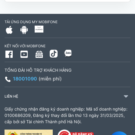
Hóa, Tỉnh Vĩnh Long. (Trụ sở cây xăng dầu Hậu
cần, công an tỉnh Trà Vinh cũ)
TẢI ỨNG DỤNG MY MOBIFONE
795497999
Giờ làm việc: Thứ 2 đến Thứ 6: Sáng 07:30 -
KẾT NỐI VỚI MOBIFONE
11:00 Chiều 13:30 đến 17:30 Thứ 7: Sáng 08:00
- 11:30 chiều 13:00 đến 17:00
TỔNG ĐÀI HỖ TRỢ KHÁCH HÀNG
CH 21B Ba La (CH 16 Ba La)
18001090
(miễn phí)
Số 16 đường Ba La, phường Kiến Hưng, TP. Hà
Nội (gần ngã ba Ba La, nằm trên tuyến đường
LIÊN HỆ
quốc lộ 21B)
Giấy chứng nhận đăng ký doanh nghiệp: Mã số doanh nghiệp:
903460846
0100686209, Đăng ký thay đổi lần thứ 13 ngày 31/03/2025,
cấp bởi sở Tài chính Thành phố Hà Nội.
Giờ làm việc: 8:00 - 18:00