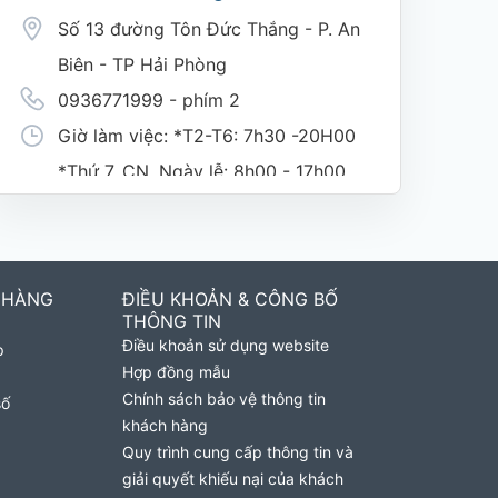
Số 13 đường Tôn Đức Thắng - P. An
Biên - TP Hải Phòng
0936771999 - phím 2
Giờ làm việc: *T2-T6: 7h30 -20H00
*Thứ 7, CN, Ngày lễ: 8h00 - 17h00
(nghỉ trưa giờ hành chính 11h30-
1h30)
 HÀNG
ĐIỀU KHOẢN & CÔNG BỐ
Cửa Hàng MobiFone Phường Nguyệt
THÔNG TIN
Điều khoản sử dụng website
p
Hóa
Hợp đồng mẫu
169 Võ Nguyên Giáp, Khóm 9,
Chính sách bảo vệ thông tin
số
khách hàng
Phường Nguyệt Hóa, Tỉnh Vĩnh
Quy trình cung cấp thông tin và
Long. (Trụ sở cây xăng dầu Hậu
giải quyết khiếu nại của khách