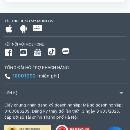
Hóa, Tỉnh Vĩnh Long. (Trụ sở cây xăng dầu Hậu
cần, công an tỉnh Trà Vinh cũ)
TẢI ỨNG DỤNG MY MOBIFONE
795497999
Giờ làm việc: Thứ 2 đến Thứ 6: Sáng 07:30 -
KẾT NỐI VỚI MOBIFONE
11:00 Chiều 13:30 đến 17:30 Thứ 7: Sáng 08:00
- 11:30 chiều 13:00 đến 17:00
TỔNG ĐÀI HỖ TRỢ KHÁCH HÀNG
CH 21B Ba La (CH 16 Ba La)
18001090
(miễn phí)
Số 16 đường Ba La, phường Kiến Hưng, TP. Hà
Nội (gần ngã ba Ba La, nằm trên tuyến đường
LIÊN HỆ
quốc lộ 21B)
Giấy chứng nhận đăng ký doanh nghiệp: Mã số doanh nghiệp:
903460846
0100686209, Đăng ký thay đổi lần thứ 13 ngày 31/03/2025,
cấp bởi sở Tài chính Thành phố Hà Nội.
Giờ làm việc: 8:00 - 18:00