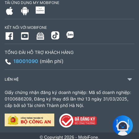
TẢI ỨNG DỤNG MY MOBIFONE
795497999
Giờ làm việc: Thứ 2 đến Thứ 6: Sáng 07:30 -
KẾT NỐI VỚI MOBIFONE
11:00 Chiều 13:30 đến 17:30 Thứ 7: Sáng 08:00
- 11:30 chiều 13:00 đến 17:00
TỔNG ĐÀI HỖ TRỢ KHÁCH HÀNG
CH 21B Ba La (CH 16 Ba La)
18001090
(miễn phí)
Số 16 đường Ba La, phường Kiến Hưng, TP. Hà
Nội (gần ngã ba Ba La, nằm trên tuyến đường
LIÊN HỆ
quốc lộ 21B)
Giấy chứng nhận đăng ký doanh nghiệp: Mã số doanh nghiệp:
903460846
0100686209, Đăng ký thay đổi lần thứ 13 ngày 31/03/2025,
cấp bởi sở Tài chính Thành phố Hà Nội.
Giờ làm việc: 8:00 - 18:00
CH 61 Minh Khai
61 Minh Khai, Phường Bạch Mai, TP Hà Nội
© Copyright 2026 - MobiFone.