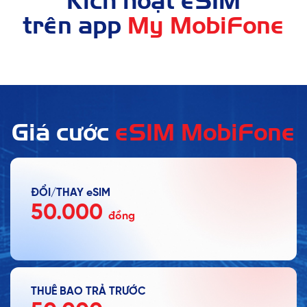
Kích hoạt eSIM
trên app
My MobiFone
Giá cước
eSIM MobiFone
ĐỔI/THAY eSIM
50.000
đồng
THUÊ BAO TRẢ TRƯỚC