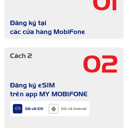
01
Đăng ký tại
các cửa hàng MobiFone
02
Cách 2
Đăng ký eSIM
trên app MY MOBIFONE
Đối với iOS
Đối với Android
iOS