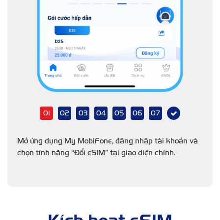
01
02
03
04
05
06
07
Mở ứng dụng My MobiFone, đăng nhập tài khoản và
chọn tính năng “Đổi eSIM” tại giao diện chính.