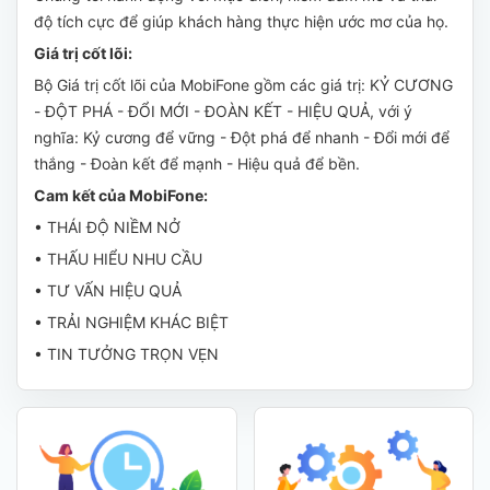
độ tích cực để giúp khách hàng thực hiện ước mơ của họ.
Giá trị cốt lõi:
Bộ Giá trị cốt lõi của MobiFone gồm các giá trị: KỶ CƯƠNG
- ĐỘT PHÁ - ĐỔI MỚI - ĐOÀN KẾT - HIỆU QUẢ, với ý
nghĩa: Kỷ cương để vững - Đột phá để nhanh - Đổi mới để
thắng - Đoàn kết để mạnh - Hiệu quả để bền.
Cam kết của MobiFone:
• THÁI ĐỘ NIỀM NỞ
• THẤU HIỂU NHU CẦU
• TƯ VẤN HIỆU QUẢ
• TRẢI NGHIỆM KHÁC BIỆT
• TIN TƯỞNG TRỌN VẸN