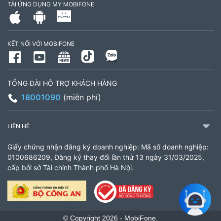
TẢI ỨNG DỤNG MY MOBIFONE
795497999
Giờ làm việc: Thứ 2 đến Thứ 6: Sáng 07:30 -
KẾT NỐI VỚI MOBIFONE
11:00 Chiều 13:30 đến 17:30 Thứ 7: Sáng 08:00
- 11:30 chiều 13:00 đến 17:00
TỔNG ĐÀI HỖ TRỢ KHÁCH HÀNG
CH 21B Ba La (CH 16 Ba La)
18001090
(miễn phí)
Số 16 đường Ba La, phường Kiến Hưng, TP. Hà
Nội (gần ngã ba Ba La, nằm trên tuyến đường
LIÊN HỆ
quốc lộ 21B)
Giấy chứng nhận đăng ký doanh nghiệp: Mã số doanh nghiệp:
903460846
0100686209, Đăng ký thay đổi lần thứ 13 ngày 31/03/2025,
cấp bởi sở Tài chính Thành phố Hà Nội.
Giờ làm việc: 8:00 - 18:00
CH 61 Minh Khai
61 Minh Khai, Phường Bạch Mai, TP Hà Nội
© Copyright 2026 - MobiFone.