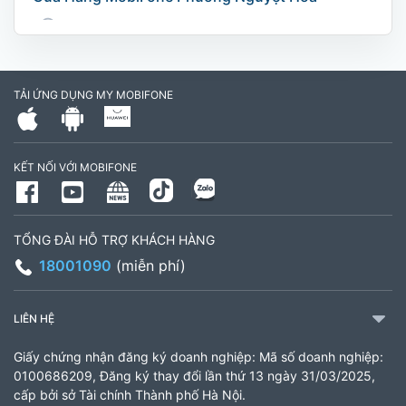
169 Võ Nguyên Giáp, Khóm 9, Phường Nguyệt
Hóa, Tỉnh Vĩnh Long. (Trụ sở cây xăng dầu Hậu
cần, công an tỉnh Trà Vinh cũ)
TẢI ỨNG DỤNG MY MOBIFONE
795497999
Giờ làm việc: Thứ 2 đến Thứ 6: Sáng 07:30 -
KẾT NỐI VỚI MOBIFONE
11:00 Chiều 13:30 đến 17:30 Thứ 7: Sáng 08:00
- 11:30 chiều 13:00 đến 17:00
TỔNG ĐÀI HỖ TRỢ KHÁCH HÀNG
CH 21B Ba La (CH 16 Ba La)
18001090
(miễn phí)
Số 16 đường Ba La, phường Kiến Hưng, TP. Hà
Nội (gần ngã ba Ba La, nằm trên tuyến đường
LIÊN HỆ
quốc lộ 21B)
Giấy chứng nhận đăng ký doanh nghiệp: Mã số doanh nghiệp:
903460846
0100686209, Đăng ký thay đổi lần thứ 13 ngày 31/03/2025,
cấp bởi sở Tài chính Thành phố Hà Nội.
Giờ làm việc: 8:00 - 18:00