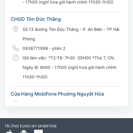
- 17h00 (nghỉ trưa giờ hành chính 11h30-1h30)
CHGD Tôn Đức Thắng
Số 13 đường Tôn Đức Thắng - P. An Biên - TP Hải
Phòng
0936771999 - phím 2
Giờ làm việc: *T2-T6: 7h30 -20H00 *Thứ 7, CN,
Ngày lễ: 8h00 - 17h00 (nghỉ trưa giờ hành chính
11h30-1h30)
Cửa Hàng MobiFone Phường Nguyệt Hóa
169 Võ Nguyên Giáp, Khóm 9, Phường Nguyệt
Hóa, Tỉnh Vĩnh Long. (Trụ sở cây xăng dầu Hậu
cần, công an tỉnh Trà Vinh cũ)
TẢI ỨNG DỤNG MY MOBIFONE
795497999