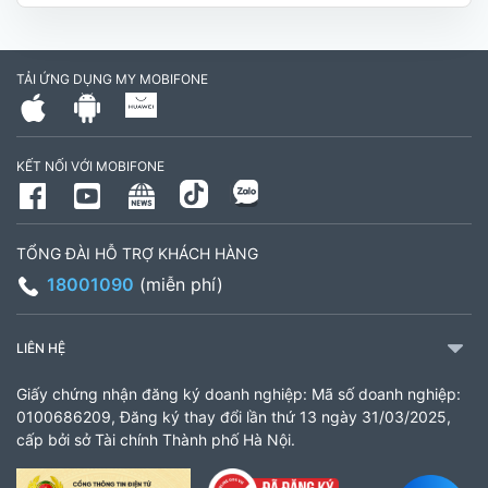
Hóa, Tỉnh Vĩnh Long. (Trụ sở cây xăng dầu Hậu
cần, công an tỉnh Trà Vinh cũ)
TẢI ỨNG DỤNG MY MOBIFONE
795497999
Giờ làm việc: Thứ 2 đến Thứ 6: Sáng 07:30 -
KẾT NỐI VỚI MOBIFONE
11:00 Chiều 13:30 đến 17:30 Thứ 7: Sáng 08:00
- 11:30 chiều 13:00 đến 17:00
TỔNG ĐÀI HỖ TRỢ KHÁCH HÀNG
CH 21B Ba La (CH 16 Ba La)
18001090
(miễn phí)
Số 16 đường Ba La, phường Kiến Hưng, TP. Hà
Nội (gần ngã ba Ba La, nằm trên tuyến đường
LIÊN HỆ
quốc lộ 21B)
Giấy chứng nhận đăng ký doanh nghiệp: Mã số doanh nghiệp:
903460846
0100686209, Đăng ký thay đổi lần thứ 13 ngày 31/03/2025,
cấp bởi sở Tài chính Thành phố Hà Nội.
Giờ làm việc: 8:00 - 18:00