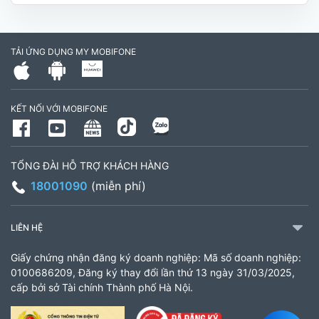
Hóa, Tỉnh Vĩnh Long. (Trụ sở cây xăng dầu Hậu
cần, công an tỉnh Trà Vinh cũ)
TẢI ỨNG DỤNG MY MOBIFONE
795497999
Giờ làm việc: Thứ 2 đến Thứ 6: Sáng 07:30 -
KẾT NỐI VỚI MOBIFONE
11:00 Chiều 13:30 đến 17:30 Thứ 7: Sáng 08:00
- 11:30 chiều 13:00 đến 17:00
TỔNG ĐÀI HỖ TRỢ KHÁCH HÀNG
CH 21B Ba La (CH 16 Ba La)
18001090
(miễn phí)
Số 16 đường Ba La, phường Kiến Hưng, TP. Hà
Nội (gần ngã ba Ba La, nằm trên tuyến đường
LIÊN HỆ
quốc lộ 21B)
Giấy chứng nhận đăng ký doanh nghiệp: Mã số doanh nghiệp:
903460846
0100686209, Đăng ký thay đổi lần thứ 13 ngày 31/03/2025,
cấp bởi sở Tài chính Thành phố Hà Nội.
Giờ làm việc: 8:00 - 18:00