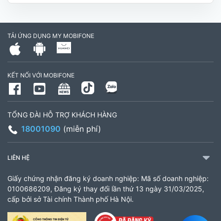
Số 16 đường Ba La, phường Kiến Hưng, TP. Hà
Nội (gần ngã ba Ba La, nằm trên tuyến đường
TẢI ỨNG DỤNG MY MOBIFONE
quốc lộ 21B)
903460846
KẾT NỐI VỚI MOBIFONE
Giờ làm việc: 8:00 - 18:00
CH 61 Minh Khai
TỔNG ĐÀI HỖ TRỢ KHÁCH HÀNG
61 Minh Khai, Phường Bạch Mai, TP Hà Nội
18001090
(miễn phí)
936338658
Giờ làm việc: 8:00 - 18:00
LIÊN HỆ
Giấy chứng nhận đăng ký doanh nghiệp: Mã số doanh nghiệp:
Cửa hàng MobiFone Lắk
0100686209, Đăng ký thay đổi lần thứ 13 ngày 31/03/2025,
cấp bởi sở Tài chính Thành phố Hà Nội.
206 Nguyễn Tất Thành, Xã Liên Sơn Lắk, Tỉnh
Đắk Lắk