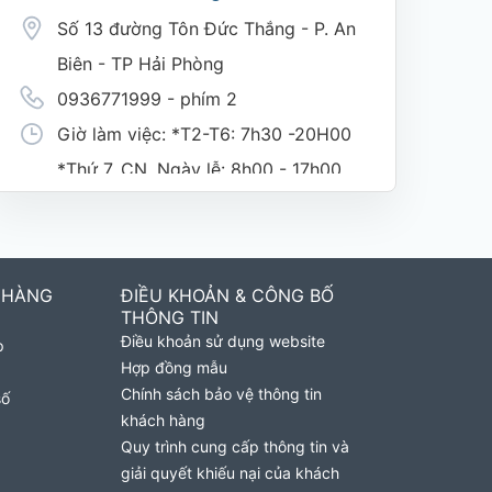
Số 13 đường Tôn Đức Thắng - P. An
Biên - TP Hải Phòng
0936771999 - phím 2
Giờ làm việc: *T2-T6: 7h30 -20H00
*Thứ 7, CN, Ngày lễ: 8h00 - 17h00
(nghỉ trưa giờ hành chính 11h30-
1h30)
 HÀNG
ĐIỀU KHOẢN & CÔNG BỐ
Cửa Hàng MobiFone Phường Nguyệt
THÔNG TIN
Điều khoản sử dụng website
p
Hóa
Hợp đồng mẫu
169 Võ Nguyên Giáp, Khóm 9,
Chính sách bảo vệ thông tin
số
khách hàng
Phường Nguyệt Hóa, Tỉnh Vĩnh
Quy trình cung cấp thông tin và
Long. (Trụ sở cây xăng dầu Hậu
giải quyết khiếu nại của khách