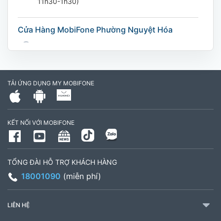
11h30-1h30)
Cửa Hàng MobiFone Phường Nguyệt Hóa
169 Võ Nguyên Giáp, Khóm 9, Phường Nguyệt
Hóa, Tỉnh Vĩnh Long. (Trụ sở cây xăng dầu Hậu
cần, công an tỉnh Trà Vinh cũ)
TẢI ỨNG DỤNG MY MOBIFONE
795497999
Giờ làm việc: Thứ 2 đến Thứ 6: Sáng 07:30 -
KẾT NỐI VỚI MOBIFONE
11:00 Chiều 13:30 đến 17:30 Thứ 7: Sáng 08:00
- 11:30 chiều 13:00 đến 17:00
TỔNG ĐÀI HỖ TRỢ KHÁCH HÀNG
CH 21B Ba La (CH 16 Ba La)
18001090
(miễn phí)
Số 16 đường Ba La, phường Kiến Hưng, TP. Hà
Nội (gần ngã ba Ba La, nằm trên tuyến đường
LIÊN HỆ
quốc lộ 21B)