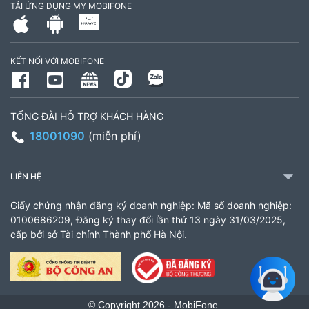
TẢI ỨNG DỤNG MY MOBIFONE
795497999
Giờ làm việc: Thứ 2 đến Thứ 6: Sáng 07:30 -
KẾT NỐI VỚI MOBIFONE
11:00 Chiều 13:30 đến 17:30 Thứ 7: Sáng 08:00
- 11:30 chiều 13:00 đến 17:00
TỔNG ĐÀI HỖ TRỢ KHÁCH HÀNG
CH 21B Ba La (CH 16 Ba La)
18001090
(miễn phí)
Số 16 đường Ba La, phường Kiến Hưng, TP. Hà
Nội (gần ngã ba Ba La, nằm trên tuyến đường
LIÊN HỆ
quốc lộ 21B)
Giấy chứng nhận đăng ký doanh nghiệp: Mã số doanh nghiệp:
903460846
0100686209, Đăng ký thay đổi lần thứ 13 ngày 31/03/2025,
cấp bởi sở Tài chính Thành phố Hà Nội.
Giờ làm việc: 8:00 - 18:00
CH 61 Minh Khai
61 Minh Khai, Phường Bạch Mai, TP Hà Nội
© Copyright 2026 - MobiFone.