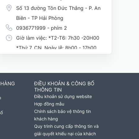
Số 13 đường Tôn Đức Thắng - P. An
Biên - TP Hải Phòng
0936771999 - phím 2
Giờ làm việc: *T2-T6: 7h30 -20H00
*Thứ 7, CN, Ngày lễ: 8h00 - 17h00
(nghỉ trưa giờ hành chính 11h30-
1h30)
 HÀNG
ĐIỀU KHOẢN & CÔNG BỐ
Cửa Hàng MobiFone Phường Nguyệt
THÔNG TIN
Điều khoản sử dụng website
p
Hóa
Hợp đồng mẫu
169 Võ Nguyên Giáp, Khóm 9,
Chính sách bảo vệ thông tin
số
khách hàng
Phường Nguyệt Hóa, Tỉnh Vĩnh
Quy trình cung cấp thông tin và
Long. (Trụ sở cây xăng dầu Hậu
giải quyết khiếu nại của khách