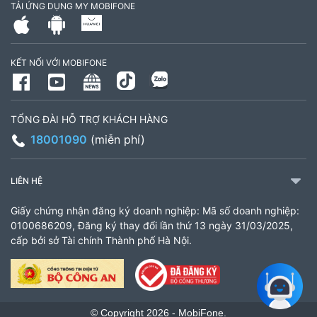
TẢI ỨNG DỤNG MY MOBIFONE
Số 16 đường Ba La, phường Kiến Hưng, TP. Hà
Nội (gần ngã ba Ba La, nằm trên tuyến đường
KẾT NỐI VỚI MOBIFONE
quốc lộ 21B)
903460846
Giờ làm việc: 8:00 - 18:00
TỔNG ĐÀI HỖ TRỢ KHÁCH HÀNG
18001090
(miễn phí)
CH 61 Minh Khai
61 Minh Khai, Phường Bạch Mai, TP Hà Nội
LIÊN HỆ
936338658
Giấy chứng nhận đăng ký doanh nghiệp: Mã số doanh nghiệp:
Giờ làm việc: 8:00 - 18:00
0100686209, Đăng ký thay đổi lần thứ 13 ngày 31/03/2025,
cấp bởi sở Tài chính Thành phố Hà Nội.
Cửa hàng MobiFone Lắk
206 Nguyễn Tất Thành, Xã Liên Sơn Lắk, Tỉnh
Đắk Lắk
© Copyright 2026 - MobiFone.