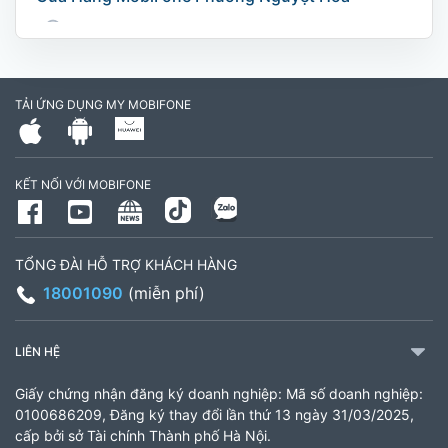
169 Võ Nguyên Giáp, Khóm 9, Phường Nguyệt
Hóa, Tỉnh Vĩnh Long. (Trụ sở cây xăng dầu Hậu
cần, công an tỉnh Trà Vinh cũ)
TẢI ỨNG DỤNG MY MOBIFONE
795497999
Giờ làm việc: Thứ 2 đến Thứ 6: Sáng 07:30 -
KẾT NỐI VỚI MOBIFONE
11:00 Chiều 13:30 đến 17:30 Thứ 7: Sáng 08:00
- 11:30 chiều 13:00 đến 17:00
TỔNG ĐÀI HỖ TRỢ KHÁCH HÀNG
CH 21B Ba La (CH 16 Ba La)
18001090
(miễn phí)
Số 16 đường Ba La, phường Kiến Hưng, TP. Hà
Nội (gần ngã ba Ba La, nằm trên tuyến đường
LIÊN HỆ
quốc lộ 21B)
Giấy chứng nhận đăng ký doanh nghiệp: Mã số doanh nghiệp:
903460846
0100686209, Đăng ký thay đổi lần thứ 13 ngày 31/03/2025,
cấp bởi sở Tài chính Thành phố Hà Nội.
Giờ làm việc: 8:00 - 18:00