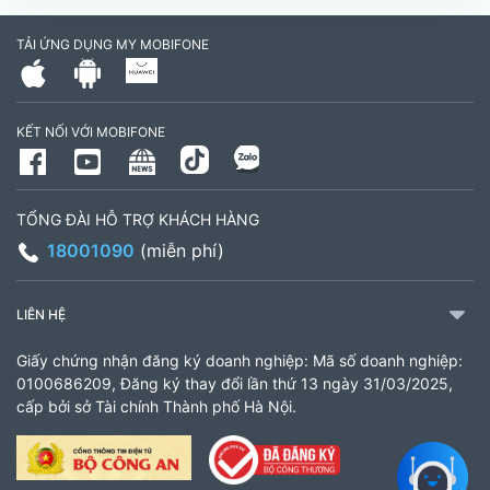
cần, công an tỉnh Trà Vinh cũ)
TẢI ỨNG DỤNG MY MOBIFONE
795497999
Giờ làm việc: Thứ 2 đến Thứ 6: Sáng 07:30 -
KẾT NỐI VỚI MOBIFONE
11:00 Chiều 13:30 đến 17:30 Thứ 7: Sáng 08:00
- 11:30 chiều 13:00 đến 17:00
TỔNG ĐÀI HỖ TRỢ KHÁCH HÀNG
CH 21B Ba La (CH 16 Ba La)
18001090
(miễn phí)
Số 16 đường Ba La, phường Kiến Hưng, TP. Hà
Nội (gần ngã ba Ba La, nằm trên tuyến đường
LIÊN HỆ
quốc lộ 21B)
Giấy chứng nhận đăng ký doanh nghiệp: Mã số doanh nghiệp:
903460846
0100686209, Đăng ký thay đổi lần thứ 13 ngày 31/03/2025,
cấp bởi sở Tài chính Thành phố Hà Nội.
Giờ làm việc: 8:00 - 18:00
CH 61 Minh Khai