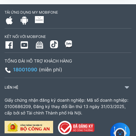
cần, công an tỉnh Trà Vinh cũ)
TẢI ỨNG DỤNG MY MOBIFONE
795497999
Giờ làm việc: Thứ 2 đến Thứ 6: Sáng 07:30 -
KẾT NỐI VỚI MOBIFONE
11:00 Chiều 13:30 đến 17:30 Thứ 7: Sáng 08:00
- 11:30 chiều 13:00 đến 17:00
TỔNG ĐÀI HỖ TRỢ KHÁCH HÀNG
CH 21B Ba La (CH 16 Ba La)
18001090
(miễn phí)
Số 16 đường Ba La, phường Kiến Hưng, TP. Hà
Nội (gần ngã ba Ba La, nằm trên tuyến đường
LIÊN HỆ
quốc lộ 21B)
Giấy chứng nhận đăng ký doanh nghiệp: Mã số doanh nghiệp:
903460846
0100686209, Đăng ký thay đổi lần thứ 13 ngày 31/03/2025,
cấp bởi sở Tài chính Thành phố Hà Nội.
Giờ làm việc: 8:00 - 18:00
CH 61 Minh Khai