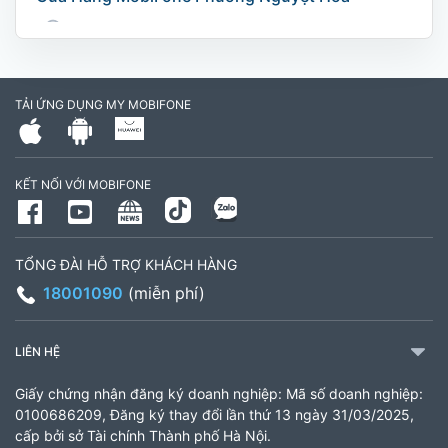
169 Võ Nguyên Giáp, Khóm 9, Phường Nguyệt
Hóa, Tỉnh Vĩnh Long. (Trụ sở cây xăng dầu Hậu
cần, công an tỉnh Trà Vinh cũ)
TẢI ỨNG DỤNG MY MOBIFONE
795497999
Giờ làm việc: Thứ 2 đến Thứ 6: Sáng 07:30 -
KẾT NỐI VỚI MOBIFONE
11:00 Chiều 13:30 đến 17:30 Thứ 7: Sáng 08:00
- 11:30 chiều 13:00 đến 17:00
TỔNG ĐÀI HỖ TRỢ KHÁCH HÀNG
CH 21B Ba La (CH 16 Ba La)
18001090
(miễn phí)
Số 16 đường Ba La, phường Kiến Hưng, TP. Hà
Nội (gần ngã ba Ba La, nằm trên tuyến đường
LIÊN HỆ
quốc lộ 21B)
Giấy chứng nhận đăng ký doanh nghiệp: Mã số doanh nghiệp:
903460846
0100686209, Đăng ký thay đổi lần thứ 13 ngày 31/03/2025,
cấp bởi sở Tài chính Thành phố Hà Nội.
Giờ làm việc: 8:00 - 18:00