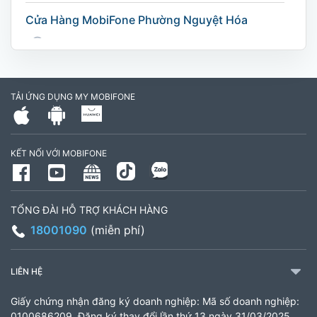
Cửa Hàng MobiFone Phường Nguyệt Hóa
169 Võ Nguyên Giáp, Khóm 9, Phường Nguyệt
Hóa, Tỉnh Vĩnh Long. (Trụ sở cây xăng dầu Hậu
cần, công an tỉnh Trà Vinh cũ)
TẢI ỨNG DỤNG MY MOBIFONE
795497999
Giờ làm việc: Thứ 2 đến Thứ 6: Sáng 07:30 -
KẾT NỐI VỚI MOBIFONE
11:00 Chiều 13:30 đến 17:30 Thứ 7: Sáng 08:00
- 11:30 chiều 13:00 đến 17:00
TỔNG ĐÀI HỖ TRỢ KHÁCH HÀNG
CH 21B Ba La (CH 16 Ba La)
18001090
(miễn phí)
Số 16 đường Ba La, phường Kiến Hưng, TP. Hà
Nội (gần ngã ba Ba La, nằm trên tuyến đường
LIÊN HỆ
quốc lộ 21B)
Giấy chứng nhận đăng ký doanh nghiệp: Mã số doanh nghiệp:
903460846
0100686209, Đăng ký thay đổi lần thứ 13 ngày 31/03/2025,