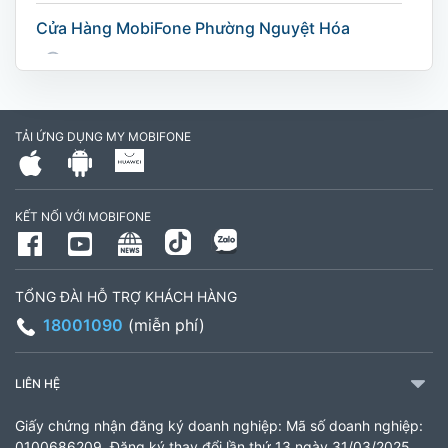
Cửa Hàng MobiFone Phường Nguyệt Hóa
169 Võ Nguyên Giáp, Khóm 9, Phường Nguyệt
Hóa, Tỉnh Vĩnh Long. (Trụ sở cây xăng dầu Hậu
cần, công an tỉnh Trà Vinh cũ)
TẢI ỨNG DỤNG MY MOBIFONE
795497999
Giờ làm việc: Thứ 2 đến Thứ 6: Sáng 07:30 -
KẾT NỐI VỚI MOBIFONE
11:00 Chiều 13:30 đến 17:30 Thứ 7: Sáng 08:00
- 11:30 chiều 13:00 đến 17:00
TỔNG ĐÀI HỖ TRỢ KHÁCH HÀNG
CH 21B Ba La (CH 16 Ba La)
18001090
(miễn phí)
Số 16 đường Ba La, phường Kiến Hưng, TP. Hà
Nội (gần ngã ba Ba La, nằm trên tuyến đường
LIÊN HỆ
quốc lộ 21B)
Giấy chứng nhận đăng ký doanh nghiệp: Mã số doanh nghiệp:
903460846
0100686209, Đăng ký thay đổi lần thứ 13 ngày 31/03/2025,