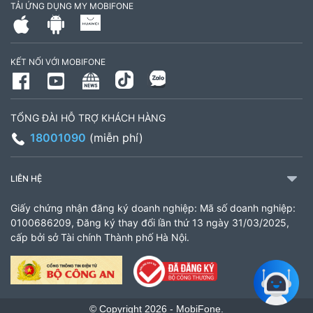
TẢI ỨNG DỤNG MY MOBIFONE
Số 16 đường Ba La, phường Kiến Hưng, TP. Hà
Nội (gần ngã ba Ba La, nằm trên tuyến đường
KẾT NỐI VỚI MOBIFONE
quốc lộ 21B)
903460846
Giờ làm việc: 8:00 - 18:00
TỔNG ĐÀI HỖ TRỢ KHÁCH HÀNG
18001090
(miễn phí)
CH 61 Minh Khai
61 Minh Khai, Phường Bạch Mai, TP Hà Nội
LIÊN HỆ
936338658
Giấy chứng nhận đăng ký doanh nghiệp: Mã số doanh nghiệp:
Giờ làm việc: 8:00 - 18:00
0100686209, Đăng ký thay đổi lần thứ 13 ngày 31/03/2025,
cấp bởi sở Tài chính Thành phố Hà Nội.
Cửa hàng MobiFone Lắk
206 Nguyễn Tất Thành, Xã Liên Sơn Lắk, Tỉnh
Đắk Lắk
© Copyright 2026 - MobiFone.