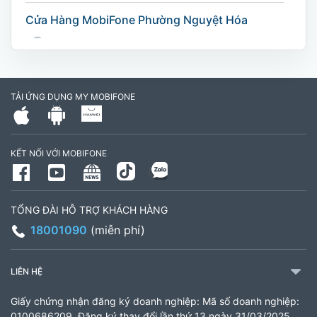
Cửa Hàng MobiFone Phường Nguyệt Hóa
169 Võ Nguyên Giáp, Khóm 9, Phường Nguyệt
Hóa, Tỉnh Vĩnh Long. (Trụ sở cây xăng dầu Hậu
cần, công an tỉnh Trà Vinh cũ)
TẢI ỨNG DỤNG MY MOBIFONE
795497999
Giờ làm việc: Thứ 2 đến Thứ 6: Sáng 07:30 -
KẾT NỐI VỚI MOBIFONE
11:00 Chiều 13:30 đến 17:30 Thứ 7: Sáng 08:00
- 11:30 chiều 13:00 đến 17:00
TỔNG ĐÀI HỖ TRỢ KHÁCH HÀNG
CH 21B Ba La (CH 16 Ba La)
18001090
(miễn phí)
Số 16 đường Ba La, phường Kiến Hưng, TP. Hà
Nội (gần ngã ba Ba La, nằm trên tuyến đường
LIÊN HỆ
quốc lộ 21B)
Giấy chứng nhận đăng ký doanh nghiệp: Mã số doanh nghiệp:
903460846
0100686209, Đăng ký thay đổi lần thứ 13 ngày 31/03/2025,