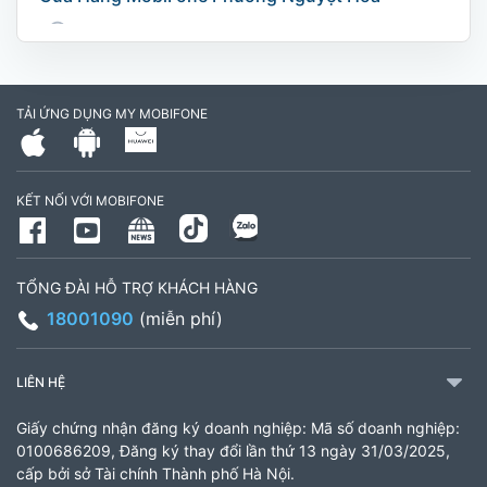
169 Võ Nguyên Giáp, Khóm 9, Phường Nguyệt
Hóa, Tỉnh Vĩnh Long. (Trụ sở cây xăng dầu Hậu
cần, công an tỉnh Trà Vinh cũ)
TẢI ỨNG DỤNG MY MOBIFONE
795497999
Giờ làm việc: Thứ 2 đến Thứ 6: Sáng 07:30 -
KẾT NỐI VỚI MOBIFONE
11:00 Chiều 13:30 đến 17:30 Thứ 7: Sáng 08:00
- 11:30 chiều 13:00 đến 17:00
TỔNG ĐÀI HỖ TRỢ KHÁCH HÀNG
CH 21B Ba La (CH 16 Ba La)
18001090
(miễn phí)
Số 16 đường Ba La, phường Kiến Hưng, TP. Hà
Nội (gần ngã ba Ba La, nằm trên tuyến đường
LIÊN HỆ
quốc lộ 21B)
Giấy chứng nhận đăng ký doanh nghiệp: Mã số doanh nghiệp:
903460846
0100686209, Đăng ký thay đổi lần thứ 13 ngày 31/03/2025,
cấp bởi sở Tài chính Thành phố Hà Nội.
Giờ làm việc: 8:00 - 18:00