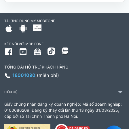
Hóa, Tỉnh Vĩnh Long. (Trụ sở cây xăng dầu Hậu
cần, công an tỉnh Trà Vinh cũ)
TẢI ỨNG DỤNG MY MOBIFONE
795497999
Giờ làm việc: Thứ 2 đến Thứ 6: Sáng 07:30 -
KẾT NỐI VỚI MOBIFONE
11:00 Chiều 13:30 đến 17:30 Thứ 7: Sáng 08:00
- 11:30 chiều 13:00 đến 17:00
TỔNG ĐÀI HỖ TRỢ KHÁCH HÀNG
CH 21B Ba La (CH 16 Ba La)
18001090
(miễn phí)
Số 16 đường Ba La, phường Kiến Hưng, TP. Hà
Nội (gần ngã ba Ba La, nằm trên tuyến đường
LIÊN HỆ
quốc lộ 21B)
Giấy chứng nhận đăng ký doanh nghiệp: Mã số doanh nghiệp:
903460846
0100686209, Đăng ký thay đổi lần thứ 13 ngày 31/03/2025,
cấp bởi sở Tài chính Thành phố Hà Nội.
Giờ làm việc: 8:00 - 18:00