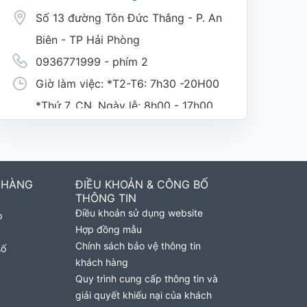
Số 13 đường Tôn Đức Thắng - P. An
Biên - TP Hải Phòng
0936771999 - phím 2
Giờ làm việc: *T2-T6: 7h30 -20H00
*Thứ 7, CN, Ngày lễ: 8h00 - 17h00
(nghỉ trưa giờ hành chính 11h30-
1h30)
 HÀNG
ĐIỀU KHOẢN & CÔNG BỐ
Cửa Hàng MobiFone Phường Nguyệt
THÔNG TIN
Điều khoản sử dụng website
p
Hóa
Hợp đồng mẫu
169 Võ Nguyên Giáp, Khóm 9,
Chính sách bảo vệ thông tin
số
khách hàng
Phường Nguyệt Hóa, Tỉnh Vĩnh
Quy trình cung cấp thông tin và
Long. (Trụ sở cây xăng dầu Hậu
giải quyết khiếu nại của khách