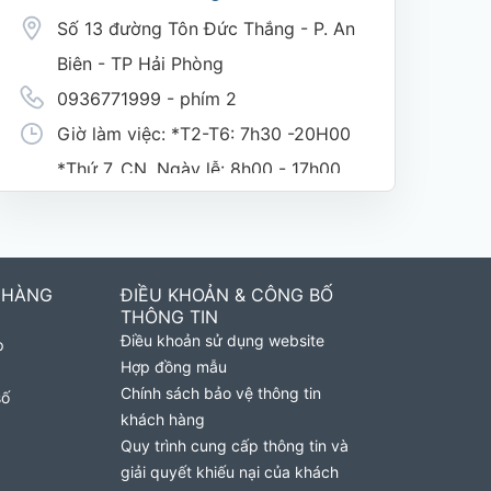
Số 13 đường Tôn Đức Thắng - P. An
Biên - TP Hải Phòng
0936771999 - phím 2
Giờ làm việc: *T2-T6: 7h30 -20H00
*Thứ 7, CN, Ngày lễ: 8h00 - 17h00
(nghỉ trưa giờ hành chính 11h30-
1h30)
 HÀNG
ĐIỀU KHOẢN & CÔNG BỐ
Cửa Hàng MobiFone Phường Nguyệt
THÔNG TIN
Điều khoản sử dụng website
p
Hóa
Hợp đồng mẫu
169 Võ Nguyên Giáp, Khóm 9,
Chính sách bảo vệ thông tin
số
khách hàng
Phường Nguyệt Hóa, Tỉnh Vĩnh
Quy trình cung cấp thông tin và
Long. (Trụ sở cây xăng dầu Hậu
giải quyết khiếu nại của khách