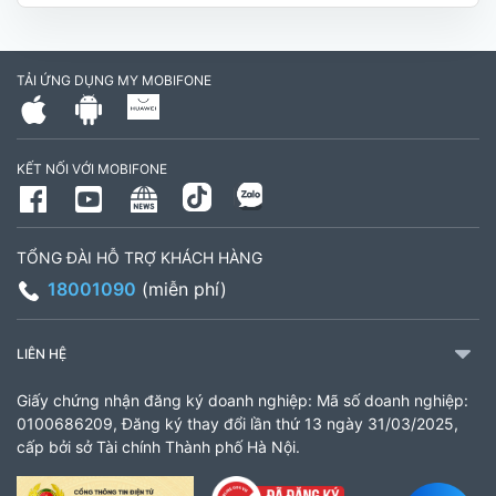
Hóa, Tỉnh Vĩnh Long. (Trụ sở cây xăng dầu Hậu
cần, công an tỉnh Trà Vinh cũ)
TẢI ỨNG DỤNG MY MOBIFONE
795497999
Giờ làm việc: Thứ 2 đến Thứ 6: Sáng 07:30 -
KẾT NỐI VỚI MOBIFONE
11:00 Chiều 13:30 đến 17:30 Thứ 7: Sáng 08:00
- 11:30 chiều 13:00 đến 17:00
TỔNG ĐÀI HỖ TRỢ KHÁCH HÀNG
CH 21B Ba La (CH 16 Ba La)
18001090
(miễn phí)
Số 16 đường Ba La, phường Kiến Hưng, TP. Hà
Nội (gần ngã ba Ba La, nằm trên tuyến đường
LIÊN HỆ
quốc lộ 21B)
Giấy chứng nhận đăng ký doanh nghiệp: Mã số doanh nghiệp:
903460846
0100686209, Đăng ký thay đổi lần thứ 13 ngày 31/03/2025,
cấp bởi sở Tài chính Thành phố Hà Nội.
Giờ làm việc: 8:00 - 18:00