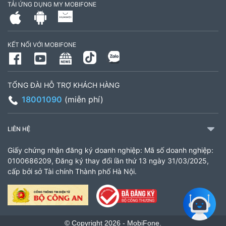
TẢI ỨNG DỤNG MY MOBIFONE
Số 16 đường Ba La, phường Kiến Hưng, TP. Hà
Nội (gần ngã ba Ba La, nằm trên tuyến đường
KẾT NỐI VỚI MOBIFONE
quốc lộ 21B)
903460846
Giờ làm việc: 8:00 - 18:00
TỔNG ĐÀI HỖ TRỢ KHÁCH HÀNG
18001090
(miễn phí)
CH 61 Minh Khai
61 Minh Khai, Phường Bạch Mai, TP Hà Nội
LIÊN HỆ
936338658
Giấy chứng nhận đăng ký doanh nghiệp: Mã số doanh nghiệp:
Giờ làm việc: 8:00 - 18:00
0100686209, Đăng ký thay đổi lần thứ 13 ngày 31/03/2025,
cấp bởi sở Tài chính Thành phố Hà Nội.
Cửa hàng MobiFone Lắk
206 Nguyễn Tất Thành, Xã Liên Sơn Lắk, Tỉnh
Đắk Lắk
© Copyright 2026 - MobiFone.