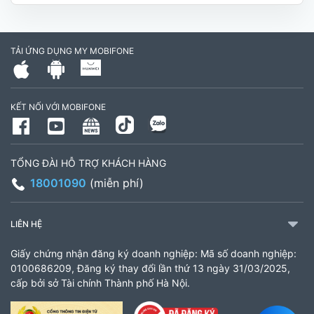
Hóa, Tỉnh Vĩnh Long. (Trụ sở cây xăng dầu Hậu
cần, công an tỉnh Trà Vinh cũ)
TẢI ỨNG DỤNG MY MOBIFONE
795497999
Giờ làm việc: Thứ 2 đến Thứ 6: Sáng 07:30 -
KẾT NỐI VỚI MOBIFONE
11:00 Chiều 13:30 đến 17:30 Thứ 7: Sáng 08:00
- 11:30 chiều 13:00 đến 17:00
TỔNG ĐÀI HỖ TRỢ KHÁCH HÀNG
CH 21B Ba La (CH 16 Ba La)
18001090
(miễn phí)
Số 16 đường Ba La, phường Kiến Hưng, TP. Hà
Nội (gần ngã ba Ba La, nằm trên tuyến đường
LIÊN HỆ
quốc lộ 21B)
Giấy chứng nhận đăng ký doanh nghiệp: Mã số doanh nghiệp:
903460846
0100686209, Đăng ký thay đổi lần thứ 13 ngày 31/03/2025,
cấp bởi sở Tài chính Thành phố Hà Nội.
Giờ làm việc: 8:00 - 18:00