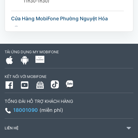
11h30-1h30)
Cửa Hàng MobiFone Phường Nguyệt Hóa
169 Võ Nguyên Giáp, Khóm 9, Phường Nguyệt
Hóa, Tỉnh Vĩnh Long. (Trụ sở cây xăng dầu Hậu
cần, công an tỉnh Trà Vinh cũ)
TẢI ỨNG DỤNG MY MOBIFONE
795497999
Giờ làm việc: Thứ 2 đến Thứ 6: Sáng 07:30 -
KẾT NỐI VỚI MOBIFONE
11:00 Chiều 13:30 đến 17:30 Thứ 7: Sáng 08:00
- 11:30 chiều 13:00 đến 17:00
TỔNG ĐÀI HỖ TRỢ KHÁCH HÀNG
CH 21B Ba La (CH 16 Ba La)
18001090
(miễn phí)
Số 16 đường Ba La, phường Kiến Hưng, TP. Hà
Nội (gần ngã ba Ba La, nằm trên tuyến đường
LIÊN HỆ
quốc lộ 21B)