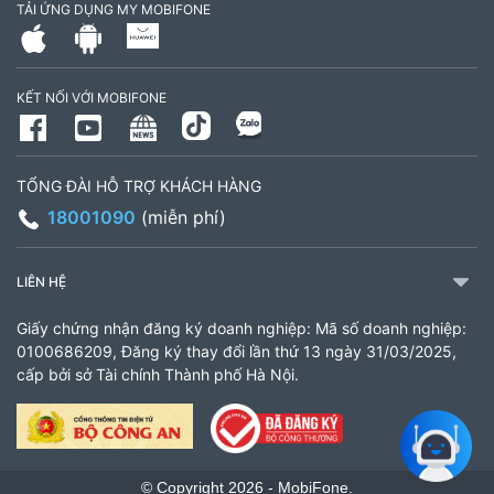
TẢI ỨNG DỤNG MY MOBIFONE
795497999
Giờ làm việc: Thứ 2 đến Thứ 6: Sáng 07:30 -
KẾT NỐI VỚI MOBIFONE
11:00 Chiều 13:30 đến 17:30 Thứ 7: Sáng 08:00
- 11:30 chiều 13:00 đến 17:00
TỔNG ĐÀI HỖ TRỢ KHÁCH HÀNG
CH 21B Ba La (CH 16 Ba La)
18001090
(miễn phí)
Số 16 đường Ba La, phường Kiến Hưng, TP. Hà
Nội (gần ngã ba Ba La, nằm trên tuyến đường
LIÊN HỆ
quốc lộ 21B)
Giấy chứng nhận đăng ký doanh nghiệp: Mã số doanh nghiệp:
903460846
0100686209, Đăng ký thay đổi lần thứ 13 ngày 31/03/2025,
cấp bởi sở Tài chính Thành phố Hà Nội.
Giờ làm việc: 8:00 - 18:00
CH 61 Minh Khai
61 Minh Khai, Phường Bạch Mai, TP Hà Nội
© Copyright 2026 - MobiFone.