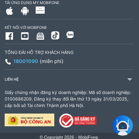
TẢI ỨNG DỤNG MY MOBIFONE
795497999
Giờ làm việc: Thứ 2 đến Thứ 6: Sáng 07:30 -
KẾT NỐI VỚI MOBIFONE
11:00 Chiều 13:30 đến 17:30 Thứ 7: Sáng 08:00
- 11:30 chiều 13:00 đến 17:00
TỔNG ĐÀI HỖ TRỢ KHÁCH HÀNG
CH 21B Ba La (CH 16 Ba La)
18001090
(miễn phí)
Số 16 đường Ba La, phường Kiến Hưng, TP. Hà
Nội (gần ngã ba Ba La, nằm trên tuyến đường
LIÊN HỆ
quốc lộ 21B)
Giấy chứng nhận đăng ký doanh nghiệp: Mã số doanh nghiệp:
903460846
0100686209, Đăng ký thay đổi lần thứ 13 ngày 31/03/2025,
cấp bởi sở Tài chính Thành phố Hà Nội.
Giờ làm việc: 8:00 - 18:00
CH 61 Minh Khai
61 Minh Khai, Phường Bạch Mai, TP Hà Nội
© Copyright 2026 - MobiFone.