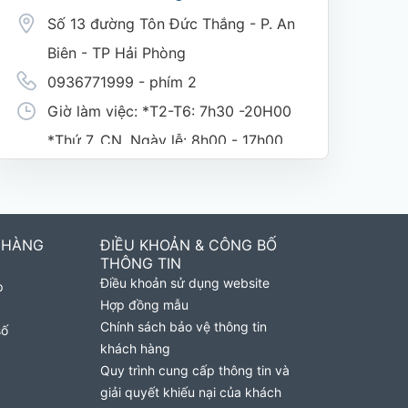
Số 13 đường Tôn Đức Thắng - P. An
Biên - TP Hải Phòng
0936771999 - phím 2
Giờ làm việc: *T2-T6: 7h30 -20H00
*Thứ 7, CN, Ngày lễ: 8h00 - 17h00
(nghỉ trưa giờ hành chính 11h30-
1h30)
 HÀNG
ĐIỀU KHOẢN & CÔNG BỐ
Cửa Hàng MobiFone Phường Nguyệt
THÔNG TIN
Điều khoản sử dụng website
p
Hóa
Hợp đồng mẫu
169 Võ Nguyên Giáp, Khóm 9,
Chính sách bảo vệ thông tin
số
khách hàng
Phường Nguyệt Hóa, Tỉnh Vĩnh
Quy trình cung cấp thông tin và
Long. (Trụ sở cây xăng dầu Hậu
giải quyết khiếu nại của khách