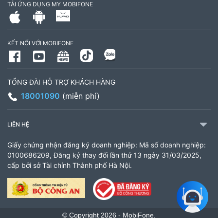
TẢI ỨNG DỤNG MY MOBIFONE
Số 16 đường Ba La, phường Kiến Hưng, TP. Hà
Nội (gần ngã ba Ba La, nằm trên tuyến đường
KẾT NỐI VỚI MOBIFONE
quốc lộ 21B)
903460846
Giờ làm việc: 8:00 - 18:00
TỔNG ĐÀI HỖ TRỢ KHÁCH HÀNG
18001090
(miễn phí)
CH 61 Minh Khai
61 Minh Khai, Phường Bạch Mai, TP Hà Nội
LIÊN HỆ
936338658
Giấy chứng nhận đăng ký doanh nghiệp: Mã số doanh nghiệp:
Giờ làm việc: 8:00 - 18:00
0100686209, Đăng ký thay đổi lần thứ 13 ngày 31/03/2025,
cấp bởi sở Tài chính Thành phố Hà Nội.
Cửa hàng MobiFone Lắk
206 Nguyễn Tất Thành, Xã Liên Sơn Lắk, Tỉnh
Đắk Lắk
© Copyright 2026 - MobiFone.