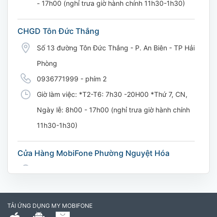
- 17h00 (nghỉ trưa giờ hành chính 11h30-1h30)
CHGD Tôn Đức Thắng
Số 13 đường Tôn Đức Thắng - P. An Biên - TP Hải
Phòng
0936771999 - phím 2
Giờ làm việc: *T2-T6: 7h30 -20H00 *Thứ 7, CN,
Ngày lễ: 8h00 - 17h00 (nghỉ trưa giờ hành chính
11h30-1h30)
Cửa Hàng MobiFone Phường Nguyệt Hóa
169 Võ Nguyên Giáp, Khóm 9, Phường Nguyệt
Hóa, Tỉnh Vĩnh Long. (Trụ sở cây xăng dầu Hậu
cần, công an tỉnh Trà Vinh cũ)
TẢI ỨNG DỤNG MY MOBIFONE
795497999