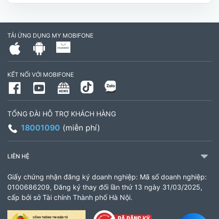
Hóa, Tỉnh Vĩnh Long. (Trụ sở cây xăng dầu Hậu
cần, công an tỉnh Trà Vinh cũ)
TẢI ỨNG DỤNG MY MOBIFONE
795497999
Giờ làm việc: Thứ 2 đến Thứ 6: Sáng 07:30 -
KẾT NỐI VỚI MOBIFONE
11:00 Chiều 13:30 đến 17:30 Thứ 7: Sáng 08:00
- 11:30 chiều 13:00 đến 17:00
TỔNG ĐÀI HỖ TRỢ KHÁCH HÀNG
CH 21B Ba La (CH 16 Ba La)
18001090
(miễn phí)
Số 16 đường Ba La, phường Kiến Hưng, TP. Hà
Nội (gần ngã ba Ba La, nằm trên tuyến đường
LIÊN HỆ
quốc lộ 21B)
Giấy chứng nhận đăng ký doanh nghiệp: Mã số doanh nghiệp:
903460846
0100686209, Đăng ký thay đổi lần thứ 13 ngày 31/03/2025,
cấp bởi sở Tài chính Thành phố Hà Nội.
Giờ làm việc: 8:00 - 18:00