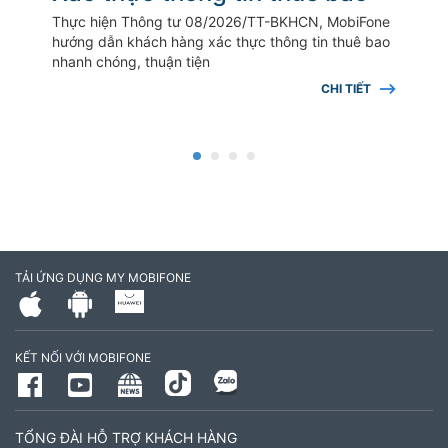
Thực hiện Thông tư 08/2026/TT-BKHCN, MobiFone
Th
hướng dẫn khách hàng xác thực thông tin thuê bao
ti
nhanh chóng, thuận tiện
CHI TIẾT
TẢI ỨNG DỤNG MY MOBIFONE
KẾT NỐI VỚI MOBIFONE
TỔNG ĐÀI HỖ TRỢ KHÁCH HÀNG