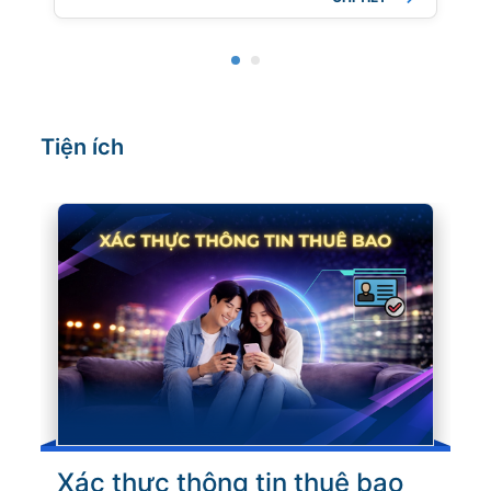
Tiện ích
Xác thực thông tin thuê bao
N