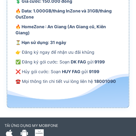
💲 Giá cước: 150.000 đồng
🔥 Data: 1.000GB/tháng InZone và 31GB/tháng
OutZone
🔥 HomeZone : An Giang (An Giang cũ, Kiên
Giang)
⏳ Hạn sử dụng: 31 ngày
👉 Đăng ký ngay để nhận ưu đãi khủng
✅ Đăng ký gói cước: Soạn
DK FAG
gửi
9199
❌ Hủy gói cước: Soạn
HUY FAG
gửi
9199
☎ Mọi thông tin chi tiết vui lòng liên hệ
18001090
TẢI ỨNG DỤNG MY MOBIFONE