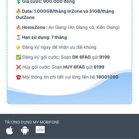
💲 Giá cước: 900.000 đồng
🔥 Data: 1.000GB/tháng InZone và 31GB/tháng
OutZone
🔥 HomeZone :
An Giang (An Giang cũ, Kiên Giang)
⏳ Hạn sử dụng: 7 tháng
👉 Đăng ký ngay để nhận ưu đãi khủng
✅ Đăng ký gói cước: Soạn
DK 6FAG
gửi
9199
❌ Hủy gói cước: Soạn
HUY 6FAG
gửi
9199
☎ Mọi thông tin chi tiết vui lòng liên hệ
18001090
TẢI ỨNG DỤNG MY MOBIFONE