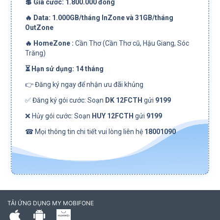
💲 Giá cước: 1.800.000 đồng
🔥 Data: 1.000GB/tháng InZone và 31GB/tháng
OutZone
🔥 HomeZone :
Cần Thơ (Cần Thơ cũ, Hậu Giang, Sóc
Trăng)
⏳ Hạn sử dụng: 14 tháng
👉 Đăng ký ngay để nhận ưu đãi khủng
✅ Đăng ký gói cước: Soạn
DK 12FCTH
gửi
9199
❌ Hủy gói cước: Soạn
HUY 12FCTH
gửi
9199
☎ Mọi thông tin chi tiết vui lòng liên hệ
18001090
TẢI ỨNG DỤNG MY MOBIFONE