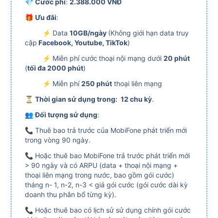
💎
Cước phí
:
2.388.000 VNĐ
🎁
Ưu đãi
:
⚡ Data
10GB/ngày
(Không giới hạn data truy
cập
Facebook, Youtube, TikTok
)
⚡ Miễn phí cước
thoại nội mạng dưới
20 phút
(
tối đa 2000 phút
)
⚡ Miễn phí
250 phút
thoại liên mạng
⏳
Thời gian sử dụng trong:
12 chu kỳ
.
👥
Đối tượng sử dụng
:
📞 Thuê bao trả trước của MobiFone phát triển mới
trong vòng 90 ngày.
📞 Hoặc thuê bao MobiFone trả trước phát triển mới
> 90 ngày và có ARPU (data + thoại nội mạng +
thoại liên mạng trong nước, bao gồm gói cước)
tháng n- 1, n-2, n-3 < giá gói cước (gói cước dài kỳ
doanh thu phân bổ từng kỳ).
📞 Hoặc thuê bao có lịch sử sử dụng chính gói cước