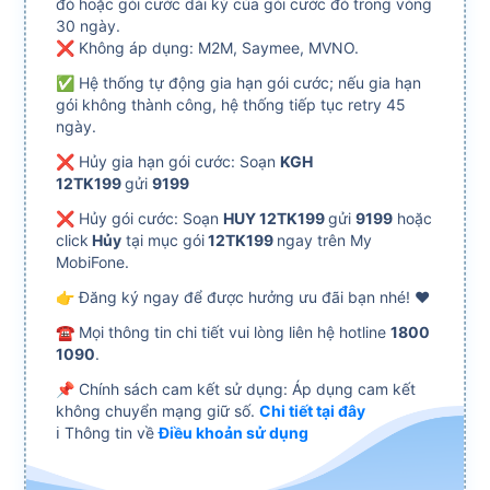
đó hoặc gói cước dài kỳ của gói cước đó trong vòng
30 ngày.
❌ Không áp dụng: M2M, Saymee, MVNO.
✅ Hệ thống tự động gia hạn gói cước; nếu gia hạn
gói không thành công, hệ thống tiếp tục retry 45
ngày.
❌ Hủy gia hạn gói cước: Soạn
KGH
12TK199
gửi
9199
❌ Hủy gói cước: Soạn
HUY 12TK199
gửi
9199
hoặc
click
Hủy
tại mục gói
12TK199
ngay trên My
MobiFone.
👉 Đăng ký ngay để được hưởng ưu đãi bạn nhé! ️❤️
☎ Mọi thông tin chi tiết vui lòng liên hệ hotline
1800
1090
.
📌 Chính sách cam kết sử dụng: Áp dụng cam kết
không chuyển mạng giữ số.
Chi tiết tại đây
ℹ️ Thông tin về
Điều khoản sử dụng