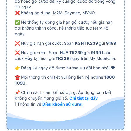
đó hoặc gói cước dài kỳ của gói cước đó trong vòng
30 ngày.
❌ Không áp dụng: M2M, Saymee, MVNO.
✅ Hệ thống tự động gia hạn gói cước; nếu gia hạn
gói không thành công, hệ thống tiếp tục retry 45
ngày.
❌ Hủy gia hạn gói cước: Soạn
KGH TK239
gửi
9199
❌ Hủy gói cước: Soạn
HUY TK239
gửi
9199
hoặc
click
Hủy
tại mục gói
TK239
ngay trên My MobiFone.
👉 Đăng ký ngay để được hưởng ưu đãi bạn nhé! ️❤️
☎ Mọi thông tin chi tiết vui lòng liên hệ hotline
1800
1090
.
📌 Chính sách cam kết sử dụng: Áp dụng cam kết
không chuyển mạng giữ số.
Chi tiết tại đây
ℹ️ Thông tin về
Điều khoản sử dụng