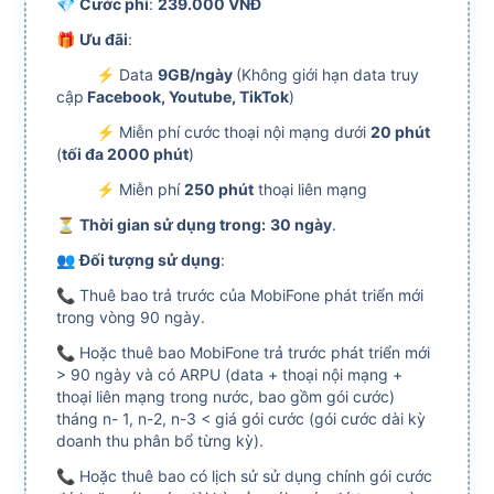
💎
Cước phí
:
239.000 VNĐ
🎁
Ưu đãi
:
⚡ Data
9GB/ngày
(Không giới hạn data truy
cập
Facebook, Youtube, TikTok
)
⚡ Miễn phí cước
thoại nội mạng dưới
20 phút
(
tối đa 2000 phút
)
⚡ Miễn phí
250 phút
thoại liên mạng
⏳
Thời gian sử dụng trong:
30 ngày
.
👥
Đối tượng sử dụng
:
📞 Thuê bao trả trước của MobiFone phát triển mới
trong vòng 90 ngày.
📞 Hoặc thuê bao MobiFone trả trước phát triển mới
> 90 ngày và có ARPU (data + thoại nội mạng +
thoại liên mạng trong nước, bao gồm gói cước)
tháng n- 1, n-2, n-3 < giá gói cước (gói cước dài kỳ
doanh thu phân bổ từng kỳ).
📞 Hoặc thuê bao có lịch sử sử dụng chính gói cước