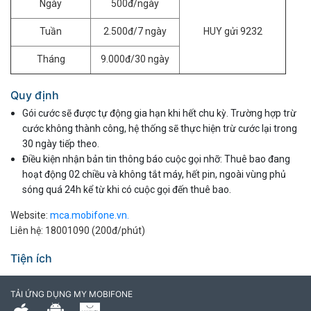
Ngày
500đ/ngày
Tuần
2.500đ/7 ngày
HUY gửi 9232
Tháng
9.000đ/30 ngày
Quy định
Gói cước sẽ được tự động gia hạn khi hết chu kỳ. Trường hợp trừ
cước không thành công, hệ thống sẽ thực hiện trừ cước lại trong
30 ngày tiếp theo.
Điều kiện nhận bản tin thông báo cuộc gọi nhỡ: Thuê bao đang
hoạt động 02 chiều và không tắt máy, hết pin, ngoài vùng phủ
sóng quá 24h kể từ khi có cuộc gọi đến thuê bao.
Website:
mca.mobifone.vn.
Liên hệ: 18001090 (200đ/phút)
Tiện ích
TẢI ỨNG DỤNG MY MOBIFONE