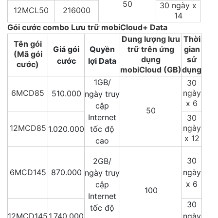
50
30 ngày x
12MCL50
216000
14
Gói cước combo Lưu trữ mobiCloud+ Data
Dung lượng lưu
Thời
Tên gói
Giá gói
Quyền
trữ trên ứng
gian
(Mã gói
dụng
sử
cước
lợi Data
cước)
mobiCloud (GB)
dụng
1GB/
30
6MCD85
ngày
510.000
ngày truy
x 6
cập
50
Internet
30
12MCD85
ngày
1.020.000
tốc độ
x 12
cao
30
2GB/
6MCD145
870.000
ngày
ngày truy
x 6
cập
100
Internet
30
tốc độ
12MCD145
1.740.000
ngày