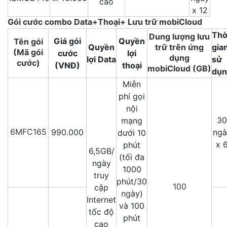
cao
x 12
Gói cước combo Data+Thoại+ Lưu trữ mobiCloud
Thờ
Dung lượng lưu
Giá gói
Quyền
Tên gói
Quyền
trữ trên ứng
gia
(Mã gói
cước
lợi
dụng
lợi Data
sử
cước)
(VNĐ)
thoại
mobiCloud (GB)
dụn
Miễn
phí gọi
nội
30
mạng
6MFC165
990.000
ngà
dưới 10
x 
phút
6,5GB/
(tối đa
ngày
1000
truy
phút/30
100
cập
ngày)
Internet
và 100
tốc độ
phút
cao