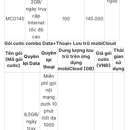
ngày
2GB/
ngày truy
cập
MCD145
100
145.000
Internet
tốc độ
cao
Gói cước combo Data+Thoại+ Lưu trữ mobiCloud
Dung lượng lưu
Thời
Quyền
Tên gói
Giá gói
Quyền
trữ trên ứng
gian
(Mã gói
cước
lợi
dụng
sử
lợi Data
cước)
(VNĐ)
thoại
mobiCloud (GB)
dụng
Miễn
phí gọi
nội
mạng
dưới 10
phút
6,5GB/
(tối đa
ngày
1000
truy