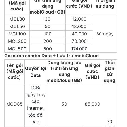
trữ trên ứng
Giá gói
Thời gian
(Mã gói
dụng
cước (VNĐ)
sử dụng
cước)
mobiCloud (GB)
MCL30
30
12.000
MCL50
50
18.000
MCL100
100
40.000
30 ngày
MCL200
200
70.000
MCL500
500
174.000
Gói cước combo Data + Lưu trữ mobiCloud
Dung lượng lưu
Thời
Tên gói
Giá gói
Quyền lợi
trữ trên ứng
gian
(Mã gói
cước
dụng
sử
Data
cước)
(VNĐ)
mobiCloud (GB)
dụng
1GB/
ngày truy
cập
MCD85
50
85.000
Internet
tốc độ
cao
30