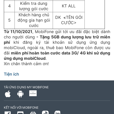
Kiểm tra dung
4
KT ALL
lượng gói cước
Khách hàng chủ
DK
TÊN GÓI
<
5
động gia hạn gói
CƯỚC>
cước
Từ 11/10/2021
, MobiFone gửi tới ưu đãi đặc biệt dành
cho người dùng
- Tặng 5GB dung lượng lưu trữ miễn
phí
khi đăng ký tài khoản sử dụng ứng dụng
mobiCloud, ngoài ra, thuê bao MobiFone còn được ưu
đãi
miễn phí hoàn toàn cước data 3G/ 4G khi sử dụng
ứng dụng mobiCloud
.
Xin chân thành cảm ơn!
Tiện ích
TẢI ỨNG DỤNG MY MOBIFONE
KẾT NỐI VỚI MOBIFONE