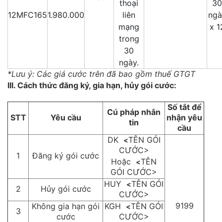
thoại
30
12MFC165
1.980.000
liên
ngà
mạng
x 1
trong
30
ngày.
*Lưu ý: Các giá cước trên đã bao gồm thuế GTGT
III. Cách thức đăng ký, gia hạn, hủy gói cước:
Số tắt để
Cú pháp nhắn
STT
Yêu cầu
nhận yêu
tin
cầu
DK
TÊN GÓI
<
CƯỚC>
1
Đăng ký gói cước
Hoặc
TÊN
<
GÓI CƯỚC>
HUY
TÊN GÓI
<
2
Hủy gói cước
CƯỚC>
9199
Không gia hạn gói
KGH
TÊN GÓI
<
3
cước
CƯỚC>