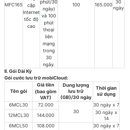
phút/30
30
MFC165
100
165.000
cập
ngày
ngày)
Internet
và 100
tốc độ
phút
cao
thoại
liên
mạng
trong
30
ngày.
II. Gói Dài Kỳ
Gói cước lưu trữ mobiCloud:
Giá tiền
Dung lượng
Thời gian
Tên gói
lưu trữ
(bao gồm
sử dụng
(GB)/30 ngày
VAT)
6MCL30
72.000
30 ngày x 7
30
30 ngày x
12MCL30
144.000
14
6MCL50
108.000
30 ngày x 7