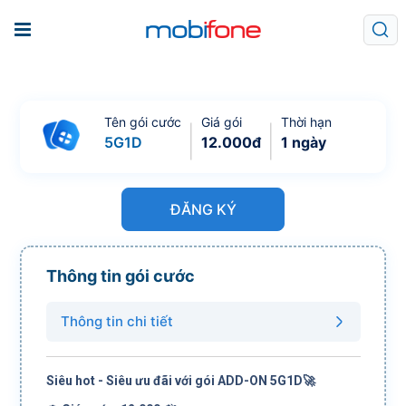
Tên gói cước
Giá gói
Thời hạn
5G1D
12.000
đ
1 ngày
ĐĂNG KÝ
Thông tin gói cước
Thông tin chi tiết
Siêu hot - Siêu ưu đãi với gói ADD-ON 5G1D🚀