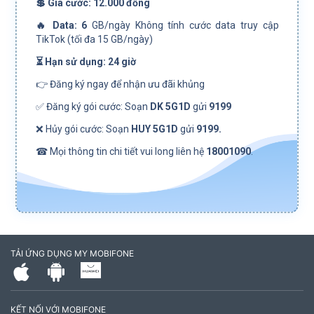
💲 Giá cước: 12.000 đồng
🔥 Data: 6
GB/ngày Không tính cước data truy cập
TikTok (tối đa 15 GB/ngày)
⏳ Hạn sử dụng: 24 giờ
👉 Đăng ký ngay để nhận ưu đãi khủng
✅ Đăng ký gói cước: Soạn
DK 5G1D
gửi
9199
❌ Hủy gói cước: Soạn
HUY
5G1D
gửi
9199.
☎ Mọi thông tin chi tiết vui long liên hệ
18001090
.
TẢI ỨNG DỤNG MY MOBIFONE
KẾT NỐI VỚI MOBIFONE