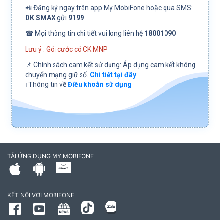
📲 Đăng ký ngay trên app My MobiFone hoặc qua SMS:
DK SMAX
gửi
9199
☎ Mọi thông tin chi tiết vui long liên hệ
18001090
Lưu ý : Gói cước có CK MNP
📌 Chính sách cam kết sử dụng: Áp dụng cam kết không
chuyển mạng giữ số.
Chi tiết tại đây
ℹ️ Thông tin về
Điều khoản sử dụng
TẢI ỨNG DỤNG MY MOBIFONE
KẾT NỐI VỚI MOBIFONE