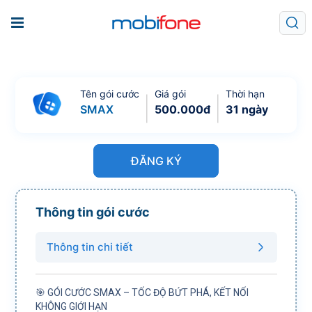
Tên gói cước
Giá gói
Thời hạn
SMAX
500.000
đ
31 ngày
ĐĂNG KÝ
Thông tin gói cước
Thông tin chi tiết
🎯 GÓI CƯỚC SMAX – TỐC ĐỘ BỨT PHÁ, KẾT NỐI
KHÔNG GIỚI HẠN