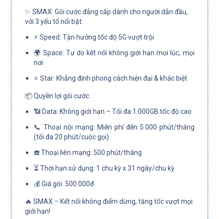
✨ SMAX: Gói cước đẳng cấp dành cho người dẫn đầu,
với 3 yếu tố nổi bật:
⚡️ Speed: Tận hưởng tốc độ 5G vượt trội
🌍 Space: Tự do kết nối không giới hạn mọi lúc, mọi
nơi
⭐ Star: Khẳng định phong cách hiện đại & khác biệt
📦 Quyền lợi gói cước:
📶 Data: Không giới hạn – Tối đa 1.000GB tốc độ cao
📞 Thoại nội mạng: Miễn phí đến 5.000 phút/tháng
(tối đa 20 phút/cuộc gọi)
☎️ Thoại liên mạng: 500 phút/tháng
⏳ Thời hạn sử dụng: 1 chu kỳ x 31 ngày/chu kỳ
💰 Giá gói: 500.000đ
🔥 SMAX – Kết nối không điểm dừng, tăng tốc vượt mọi
giới hạn!